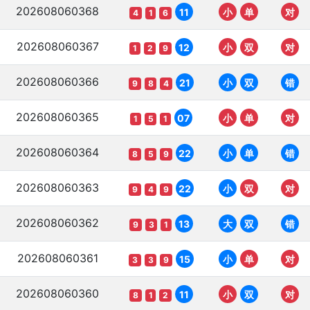
202608060368
11
小
单
对
4
1
6
202608060367
12
小
双
对
1
2
9
202608060366
21
小
双
错
9
8
4
202608060365
07
小
单
对
1
5
1
202608060364
22
小
单
错
8
5
9
202608060363
22
小
双
对
9
4
9
202608060362
13
大
双
错
9
3
1
202608060361
15
小
单
对
3
3
9
202608060360
11
小
双
对
8
1
2