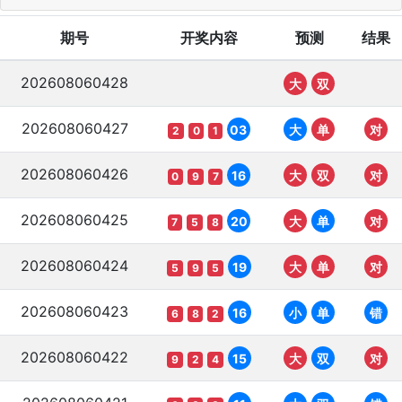
期号
开奖内容
预测
结果
202608060428
大
双
202608060427
03
大
单
对
2
0
1
202608060426
16
大
双
对
0
9
7
202608060425
20
大
单
对
7
5
8
202608060424
19
大
单
对
5
9
5
202608060423
16
小
单
错
6
8
2
202608060422
15
大
双
对
9
2
4