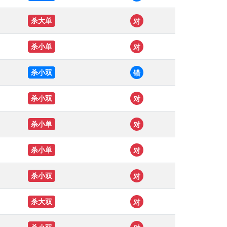
杀大单
对
杀小单
对
杀小双
错
杀小双
对
杀小单
对
杀小单
对
杀小双
对
杀大双
对