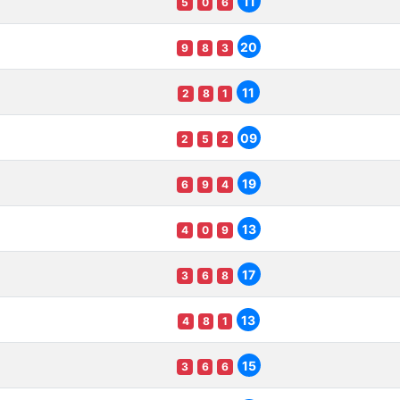
11
5
0
6
20
9
8
3
11
2
8
1
09
2
5
2
19
6
9
4
13
4
0
9
17
3
6
8
13
4
8
1
15
3
6
6