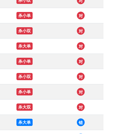
杀小双
对
杀小单
对
杀小双
对
杀大单
对
杀小单
对
杀小双
对
杀小单
对
杀大双
对
杀大单
错