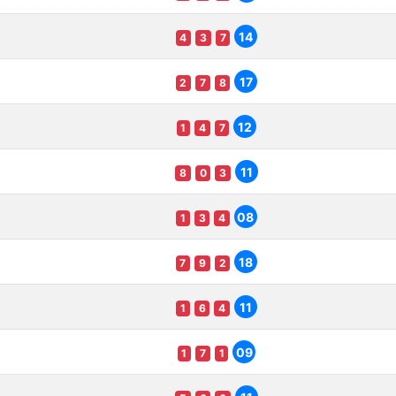
14
4
3
7
17
2
7
8
12
1
4
7
11
8
0
3
08
1
3
4
18
7
9
2
11
1
6
4
09
1
7
1