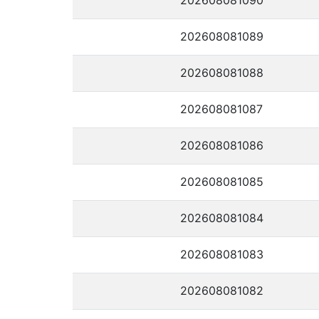
202608081090
202608081089
202608081088
202608081087
202608081086
202608081085
202608081084
202608081083
202608081082