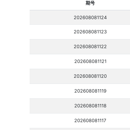
期号
202608081124
202608081123
202608081122
202608081121
202608081120
202608081119
202608081118
202608081117