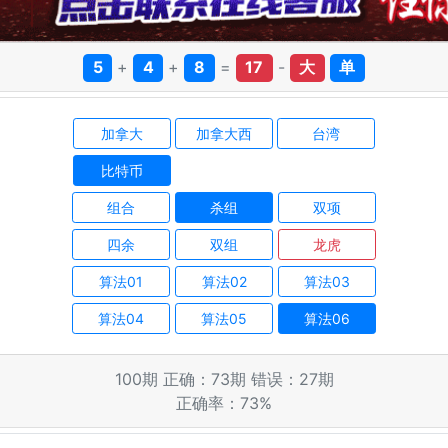
5
+
4
+
8
=
17
-
大
单
加拿大
加拿大西
台湾
比特币
组合
杀组
双项
四余
双组
龙虎
算法01
算法02
算法03
算法04
算法05
算法06
100
期 正确：
73
期 错误：
27
期
正确率：
73
%