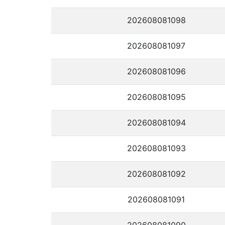
202608081098
202608081097
202608081096
202608081095
202608081094
202608081093
202608081092
202608081091