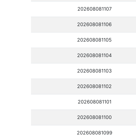
202608081107
202608081106
202608081105
202608081104
202608081103
202608081102
202608081101
202608081100
202608081099