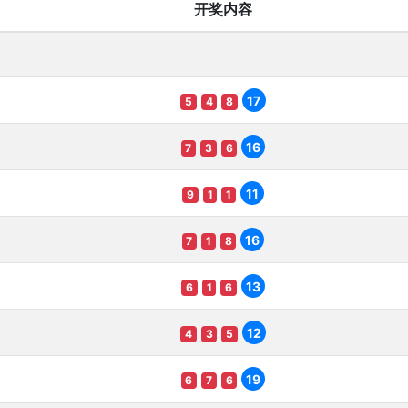
开奖内容
17
5
4
8
16
7
3
6
11
9
1
1
16
7
1
8
13
6
1
6
12
4
3
5
19
6
7
6