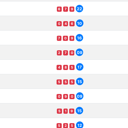
22
6
7
9
10
0
4
6
16
7
0
9
09
2
7
0
17
4
8
5
15
5
5
5
09
0
9
0
15
5
1
9
12
5
2
5