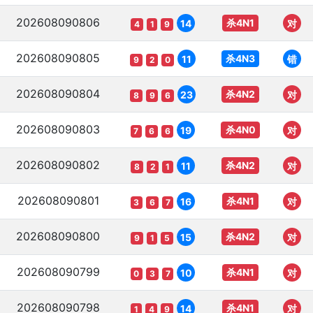
202608090806
杀4N1
14
对
4
1
9
202608090805
杀4N3
11
错
9
2
0
202608090804
杀4N2
23
对
8
9
6
202608090803
杀4N0
19
对
7
6
6
202608090802
杀4N2
11
对
8
2
1
202608090801
杀4N1
16
对
3
6
7
202608090800
杀4N2
15
对
9
1
5
202608090799
杀4N1
10
对
0
3
7
202608090798
杀4N1
14
对
1
4
9