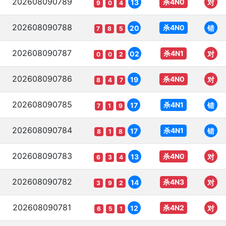
202608090789
杀4N0
13
对
9
0
4
202608090788
杀4N0
20
错
7
8
5
202608090787
杀4N1
02
对
0
0
2
202608090786
杀4N0
19
对
8
4
7
202608090785
杀4N1
17
错
7
1
9
202608090784
杀4N1
17
错
8
1
8
202608090783
杀4N0
13
对
6
3
4
202608090782
杀4N3
14
对
3
9
2
202608090781
杀4N2
12
对
6
5
1