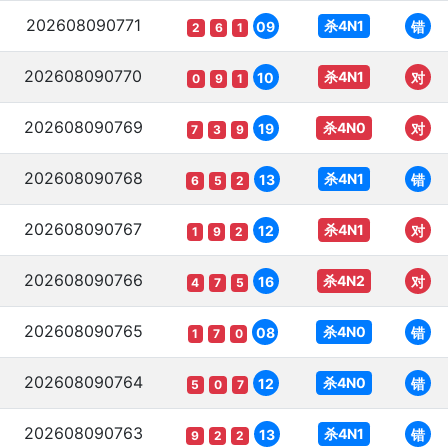
202608090771
杀4N1
09
错
2
6
1
202608090770
杀4N1
10
对
0
9
1
202608090769
杀4N0
19
对
7
3
9
202608090768
杀4N1
13
错
6
5
2
202608090767
杀4N1
12
对
1
9
2
202608090766
杀4N2
16
对
4
7
5
202608090765
杀4N0
08
错
1
7
0
202608090764
杀4N0
12
错
5
0
7
202608090763
杀4N1
13
错
9
2
2