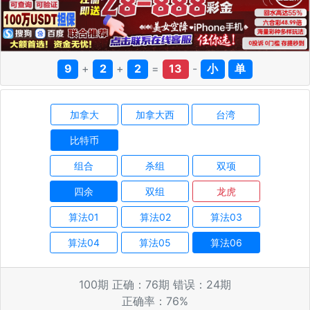
9
+
2
+
2
=
13
-
小
单
加拿大
加拿大西
台湾
比特币
组合
杀组
双项
四余
双组
龙虎
算法01
算法02
算法03
算法04
算法05
算法06
100
期 正确：
76
期 错误：
24
期
正确率：
76
%