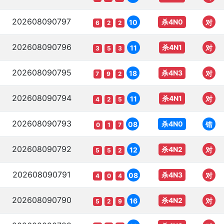
202608090797
杀4N0
10
对
6
2
2
202608090796
杀4N1
11
对
3
5
3
202608090795
杀4N3
18
对
7
9
2
202608090794
杀4N1
11
对
4
2
5
202608090793
杀4N0
08
错
0
1
7
202608090792
杀4N2
12
对
5
5
2
202608090791
杀4N3
08
对
4
0
4
202608090790
杀4N2
16
对
5
2
9