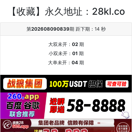
【收藏】永久地址：28kl.co
第
202608090839
期 距下期：
14 秒
大双未开：
02
期
小双未开：
01
期
大单未开：
04
期