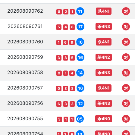
202608090762
杀4N1
11
对
8
2
1
202608090761
杀4N3
17
对
5
4
8
202608090760
杀4N1
16
对
1
6
9
202608090759
杀4N2
16
对
3
8
5
202608090758
杀4N3
14
对
9
1
4
202608090757
杀4N1
16
对
0
8
8
202608090756
杀4N3
12
对
6
3
3
202608090755
杀4N0
05
对
3
1
1
202608090754
杀4N0
13
对
1
7
5