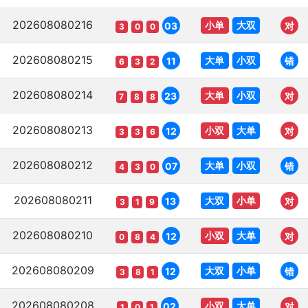
202608080216
小单
大双
03
对
3
0
0
202608080215
大单
小双
11
错
6
3
2
202608080214
大单
小双
23
对
7
8
8
202608080213
小双
大单
12
对
3
3
6
202608080212
大单
小双
07
错
4
3
0
202608080211
大双
小单
13
对
3
1
9
202608080210
小双
大单
12
对
0
8
4
202608080209
大双
小单
12
错
3
8
1
202608080208
小双
大单
02
对
1
0
1