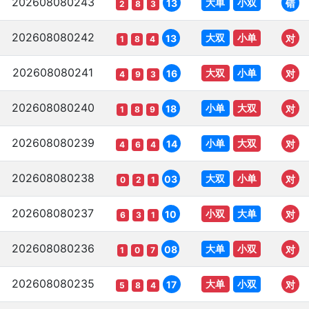
202608080243
大单
小双
13
错
2
8
3
202608080242
大双
小单
13
对
1
8
4
202608080241
大双
小单
16
对
4
9
3
202608080240
小单
大双
18
对
1
8
9
202608080239
小单
大双
14
对
4
6
4
202608080238
大双
小单
03
对
0
2
1
202608080237
小双
大单
10
对
6
3
1
202608080236
大单
小双
08
对
1
0
7
202608080235
大单
小双
17
对
5
8
4