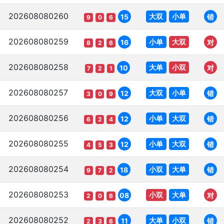
202608080260
大双
小单
15
错
9
0
6
202608080259
小单
大双
16
对
8
2
6
202608080258
大单
小双
10
对
7
2
1
202608080257
大双
小单
12
错
3
0
9
202608080256
小单
大双
12
错
6
2
4
202608080255
小单
大双
12
错
4
5
3
202608080254
小双
大单
18
错
9
7
2
202608080253
小双
大单
08
对
2
0
6
202608080252
大单
小双
11
错
2
3
6