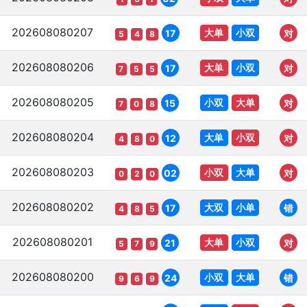
202608080207
大单
小双
17
对
5
4
8
202608080206
大单
小双
17
对
7
5
5
202608080205
小双
大单
15
对
7
0
8
202608080204
大单
小双
12
对
4
8
0
202608080203
小双
大单
02
对
0
2
0
202608080202
大双
小单
17
错
4
8
5
202608080201
大单
小双
21
对
5
7
9
202608080200
小双
大单
24
错
9
6
9