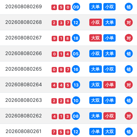
202608080269
大单
小双
09
错
4
5
0
202608080268
小双
大单
12
对
2
3
7
202608080267
大双
小单
18
对
9
1
8
202608080266
小双
大单
05
错
0
1
4
202608080265
大单
小双
16
错
0
9
7
202608080264
大双
小单
13
对
4
4
5
202608080263
大双
小单
10
错
2
2
6
202608080262
大单
小双
08
对
4
1
3
202608080261
小单
大双
12
错
7
5
0