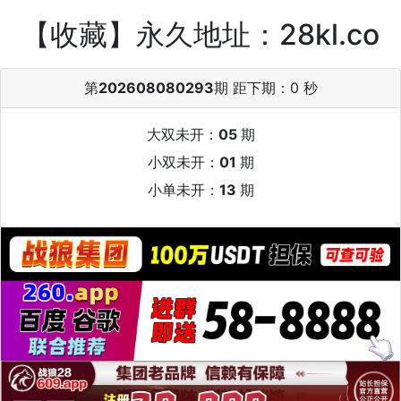
【收藏】永久地址：28kl.co
第
202608080293
期 距下期：
0 秒
大双未开：
05
期
小双未开：
01
期
小单未开：
13
期