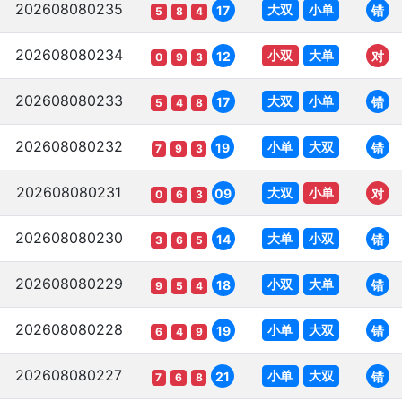
202608080235
大双
小单
17
错
5
8
4
202608080234
小双
大单
12
对
0
9
3
202608080233
大双
小单
17
错
5
4
8
202608080232
小单
大双
19
错
7
9
3
202608080231
大双
小单
09
对
0
6
3
202608080230
大单
小双
14
错
3
6
5
202608080229
小双
大单
18
错
9
5
4
202608080228
小单
大双
19
错
6
4
9
202608080227
小单
大双
21
错
7
6
8