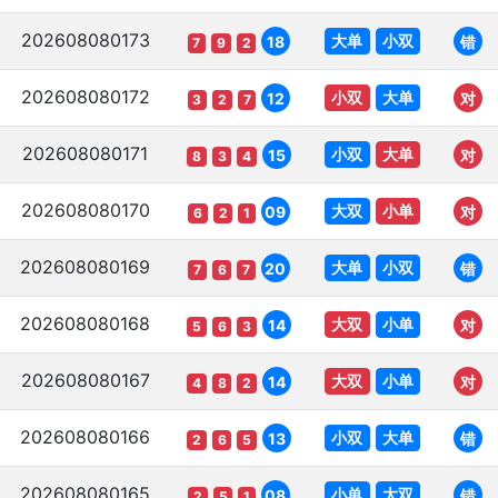
202608080173
大单
小双
18
错
7
9
2
202608080172
小双
大单
12
对
3
2
7
202608080171
小双
大单
15
对
8
3
4
202608080170
大双
小单
09
对
6
2
1
202608080169
大单
小双
20
错
7
6
7
202608080168
大双
小单
14
对
5
6
3
202608080167
大双
小单
14
对
4
8
2
202608080166
小双
大单
13
错
2
6
5
202608080165
小单
大双
08
错
2
5
1