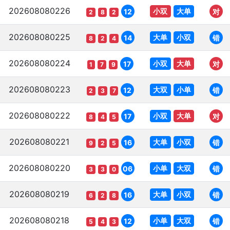
202608080226
小双
大单
12
对
2
8
2
202608080225
大单
小双
14
错
8
2
4
202608080224
小双
大单
17
对
1
7
9
202608080223
大双
小单
12
错
2
3
7
202608080222
小双
大单
17
对
8
4
5
202608080221
大单
小双
16
错
9
2
5
202608080220
小单
大双
06
错
3
3
0
202608080219
大单
小双
16
错
6
2
8
202608080218
小单
大双
12
错
5
4
3