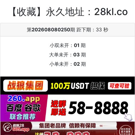
【收藏】永久地址：28kl.co
第
202608080250
期 距下期：
32 秒
小双未开：
01
期
大单未开：
03
期
小单未开：
02
期