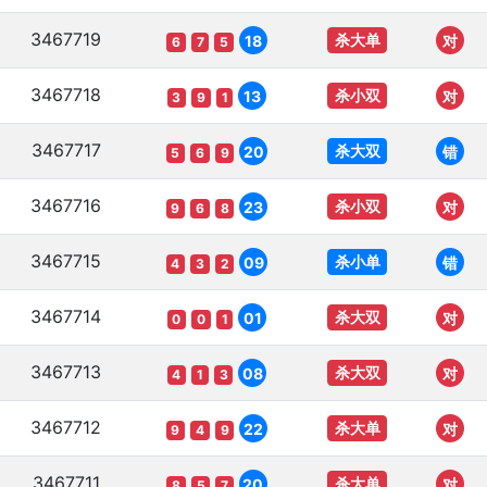
3467719
杀大单
18
对
6
7
5
3467718
杀小双
13
对
3
9
1
3467717
杀大双
20
错
5
6
9
3467716
杀小双
23
对
9
6
8
3467715
杀小单
09
错
4
3
2
3467714
杀大双
01
对
0
0
1
3467713
杀大双
08
对
4
1
3
3467712
杀大单
22
对
9
4
9
3467711
杀大单
20
对
8
5
7