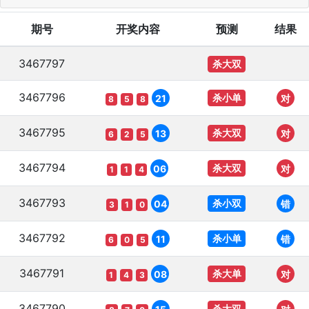
期号
开奖内容
预测
结果
3467797
杀大双
3467796
杀小单
21
对
8
5
8
3467795
杀大双
13
对
6
2
5
3467794
杀大双
06
对
1
1
4
3467793
杀小双
04
错
3
1
0
3467792
杀小单
11
错
6
0
5
3467791
杀大单
08
对
1
4
3
3467790
杀大双