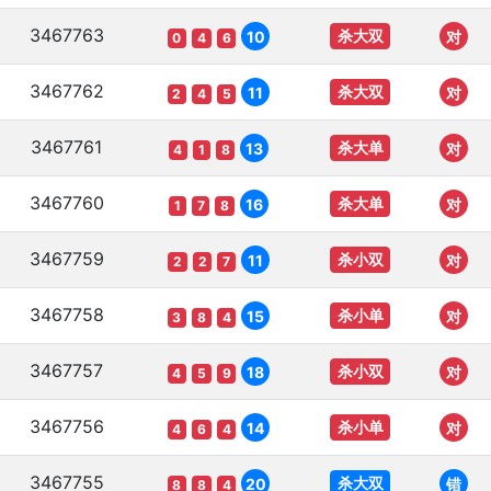
3467763
杀大双
10
对
0
4
6
3467762
杀大双
11
对
2
4
5
3467761
杀大单
13
对
4
1
8
3467760
杀大单
16
对
1
7
8
3467759
杀小双
11
对
2
2
7
3467758
杀小单
15
对
3
8
4
3467757
杀小双
18
对
4
5
9
3467756
杀小单
14
对
4
6
4
3467755
杀大双
20
错
8
8
4