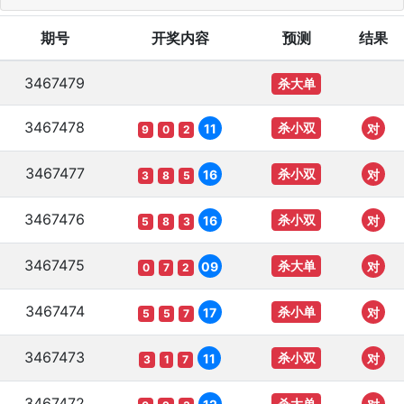
期号
开奖内容
预测
结果
3467479
杀大单
3467478
杀小双
11
对
9
0
2
3467477
杀小双
16
对
3
8
5
3467476
杀小双
16
对
5
8
3
3467475
杀大单
09
对
0
7
2
3467474
杀小单
17
对
5
5
7
3467473
杀小双
11
对
3
1
7
3467472
杀大单