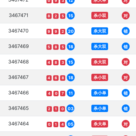
12
对
0
9
3
3467471
杀小双
15
对
8
2
5
3467470
杀大双
20
错
9
9
2
3467469
杀大双
18
错
5
8
5
3467468
杀大双
15
对
4
8
3
3467467
杀小双
18
对
4
6
8
3467466
杀小单
11
错
4
0
7
3467465
杀小单
03
错
2
1
0
3467464
杀大单
05
对
0
1
4