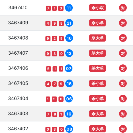
3467410
杀小双
11
对
7
1
3
3467409
杀小单
21
对
4
9
8
3467408
杀大单
16
对
9
2
5
3467407
杀大单
12
对
9
3
0
3467406
杀大单
07
对
5
1
1
3467405
杀小单
16
对
4
7
5
3467404
杀小单
06
对
1
5
0
3467403
杀大单
16
对
7
8
1
3467402
杀大单
08
对
0
8
0