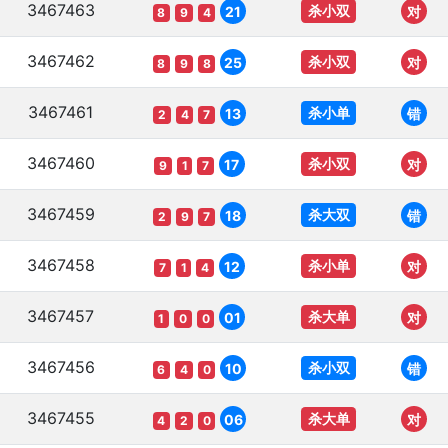
3467463
杀小双
21
对
8
9
4
3467462
杀小双
25
对
8
9
8
3467461
杀小单
13
错
2
4
7
3467460
杀小双
17
对
9
1
7
3467459
杀大双
18
错
2
9
7
3467458
杀小单
12
对
7
1
4
3467457
杀大单
01
对
1
0
0
3467456
杀小双
10
错
6
4
0
3467455
杀大单
06
对
4
2
0