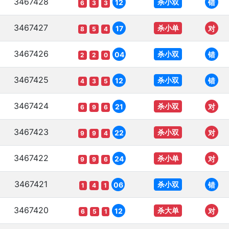
3467428
杀小双
12
错
6
3
3
3467427
杀小单
17
对
8
5
4
3467426
杀小双
04
错
2
2
0
3467425
杀小双
12
错
4
3
5
3467424
杀小双
21
对
6
9
6
3467423
杀小双
22
对
9
9
4
3467422
杀小单
24
对
9
9
6
3467421
杀小双
06
错
1
4
1
3467420
杀大单
12
对
6
5
1