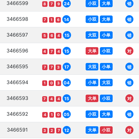
3466599
小双
大单
24
错
8
7
9
3466598
小双
大单
14
错
7
1
6
3466597
大双
小单
15
错
5
6
4
3466596
大单
小双
15
对
4
7
4
3466595
大双
小单
17
错
7
7
3
3466594
小单
大双
04
错
1
0
3
3466593
大单
小双
15
对
7
4
4
3466592
小双
大单
05
错
4
1
0
3466591
大单
小双
12
对
3
2
7