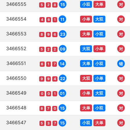
3466555
小双
大单
15
对
5
2
8
3466554
小单
大双
11
对
4
6
1
3466553
大单
小双
23
对
8
9
6
3466552
大双
小单
09
对
5
2
2
3466551
大单
小双
14
错
6
1
7
3466550
大双
小单
22
对
9
9
4
3466549
小单
大双
01
对
0
0
1
3466548
大单
小双
15
对
8
7
0
3466547
小双
大单
15
对
5
3
7