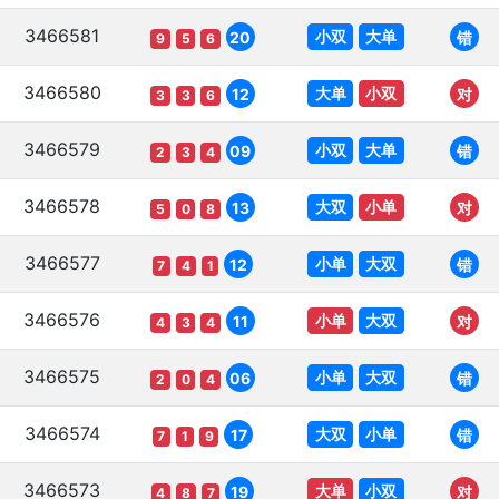
3466581
小双
大单
20
错
9
5
6
3466580
大单
小双
12
对
3
3
6
3466579
小双
大单
09
错
2
3
4
3466578
大双
小单
13
对
5
0
8
3466577
小单
大双
12
错
7
4
1
3466576
小单
大双
11
对
4
3
4
3466575
小单
大双
06
错
2
0
4
3466574
大双
小单
17
错
7
1
9
3466573
大单
小双
19
对
4
8
7