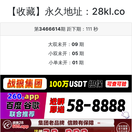
【收藏】永久地址：28kl.co
第
3466614
期 距下期：
111 秒
大双未开：
09
期
小双未开：
05
期
小单未开：
01
期