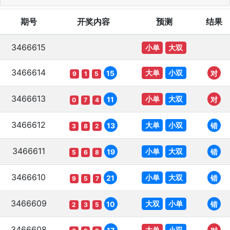
期号
开奖内容
预测
结果
3466615
小单
大双
3466614
大单
小双
15
对
9
1
5
3466613
小单
大双
11
对
0
7
4
3466612
大单
小双
13
错
3
8
2
3466611
小单
大双
19
错
5
6
8
3466610
小单
大双
21
错
9
5
7
3466609
大双
小单
10
错
2
3
5
3466608
大单
小双