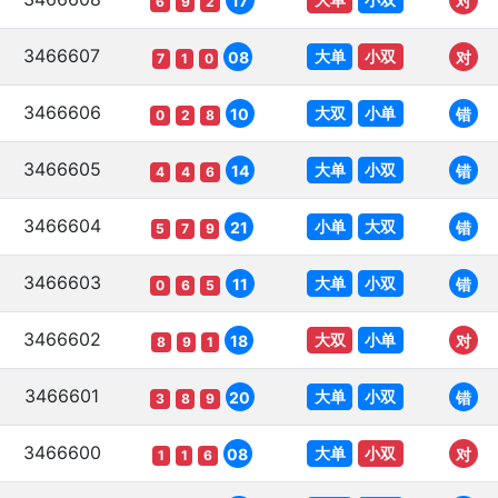
17
对
6
9
2
3466607
大单
小双
08
对
7
1
0
3466606
大双
小单
10
错
0
2
8
3466605
大单
小双
14
错
4
4
6
3466604
小单
大双
21
错
5
7
9
3466603
大单
小双
11
错
0
6
5
3466602
大双
小单
18
对
8
9
1
3466601
大单
小双
20
错
3
8
9
3466600
大单
小双
08
对
1
1
6