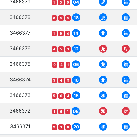
3466379
04
虎
错
1
3
0
3466378
18
虎
错
8
5
5
3466377
14
龙
错
1
9
4
3466376
12
龙
对
4
5
3
3466375
05
龙
错
0
4
1
3466374
18
龙
错
5
4
9
3466373
15
和
错
5
6
4
3466372
08
和
对
1
6
1
3466371
20
和
错
9
3
8