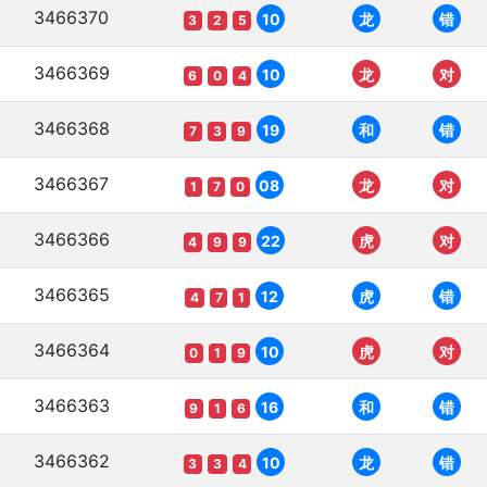
3466370
10
龙
错
3
2
5
3466369
10
龙
对
6
0
4
3466368
19
和
错
7
3
9
3466367
08
龙
对
1
7
0
3466366
22
虎
对
4
9
9
3466365
12
虎
错
4
7
1
3466364
10
虎
对
0
1
9
3466363
16
和
错
9
1
6
3466362
10
龙
错
3
3
4