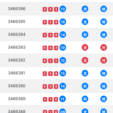
3466396
13
虎
错
3
8
2
3466395
19
龙
错
5
5
9
3466394
14
和
错
3
3
8
3466393
19
龙
对
9
6
4
3466392
12
龙
对
8
2
2
3466391
15
龙
错
2
5
8
3466390
14
和
错
6
0
8
3466389
11
和
错
2
1
8
3466388
09
龙
错
0
1
8