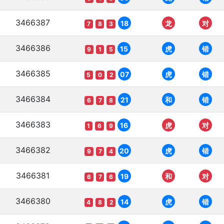
3466387
18
龙
对
7
8
3
3466386
15
虎
错
9
1
5
3466385
07
虎
错
5
0
2
3466384
21
和
错
6
7
8
3466383
16
虎
对
1
6
9
3466382
20
虎
错
9
7
4
3466381
19
和
对
6
7
6
3466380
14
虎
错
4
8
2