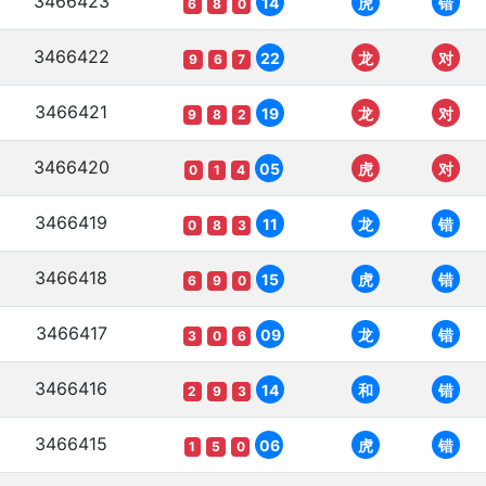
3466423
14
虎
错
6
8
0
3466422
22
龙
对
9
6
7
3466421
19
龙
对
9
8
2
3466420
05
虎
对
0
1
4
3466419
11
龙
错
0
8
3
3466418
15
虎
错
6
9
0
3466417
09
龙
错
3
0
6
3466416
14
和
错
2
9
3
3466415
06
虎
错
1
5
0