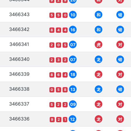
9
2
9
3466343
10
和
错
5
5
0
3466342
16
和
错
8
4
4
3466341
07
虎
对
2
0
5
3466340
07
龙
错
2
3
2
3466339
18
龙
对
8
6
4
3466338
13
龙
错
0
5
8
3466337
09
龙
对
5
2
2
3466336
12
龙
对
9
2
1