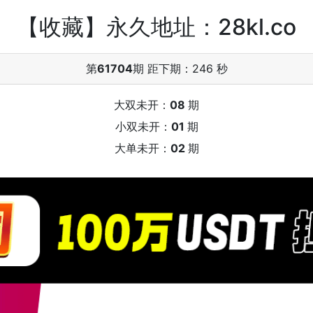
【收藏】永久地址：28kl.co
第
61704
期 距下期：
245 秒
大双未开：
08
期
小双未开：
01
期
大单未开：
02
期