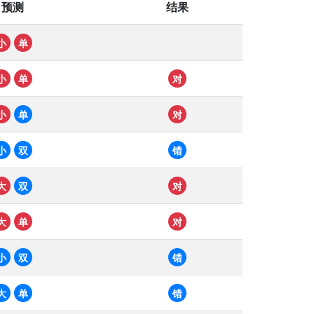
预测
结果
小
单
小
单
对
小
单
对
小
双
错
大
双
对
大
单
对
小
双
错
大
单
错