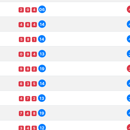
06
2
0
4
14
4
6
4
14
5
8
1
13
0
9
4
19
9
8
2
14
6
3
5
13
4
7
2
19
7
4
8
12
3
4
5