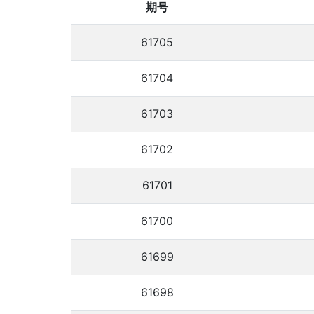
期号
61705
61704
61703
61702
61701
61700
61699
61698