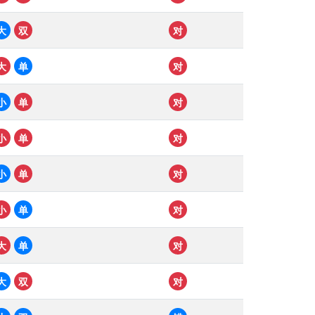
大
双
对
大
单
对
小
单
对
小
单
对
小
单
对
小
单
对
大
单
对
大
双
对