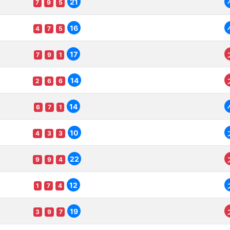
21
7
9
5
16
4
7
5
17
7
9
1
14
2
6
6
14
6
7
1
10
4
3
3
22
9
9
4
12
1
7
4
19
3
9
7