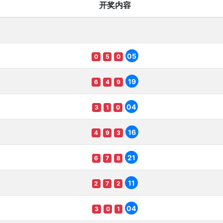
开奖内容
05
0
5
0
19
6
4
9
04
3
1
0
16
4
9
3
21
6
7
8
11
2
7
2
04
3
0
1