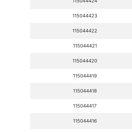
115044424
115044423
115044422
115044421
115044420
115044419
115044418
115044417
115044416