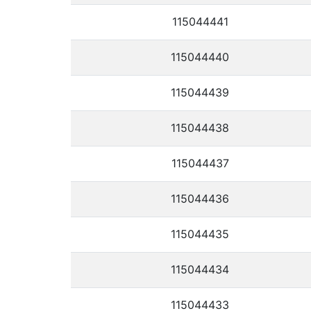
115044441
115044440
115044439
115044438
115044437
115044436
115044435
115044434
115044433