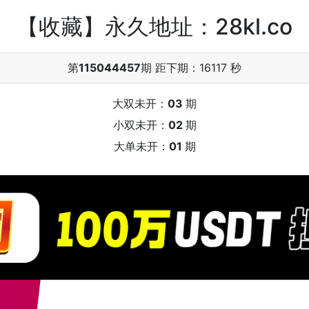
【收藏】永久地址：28kl.co
第
115044457
期 距下期：
16116 秒
大双未开：
03
期
小双未开：
02
期
大单未开：
01
期