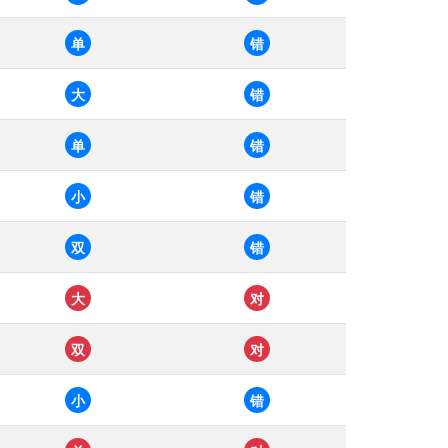
单
错
大
错
单
错
小
错
双
错
大
对
双
对
小
错