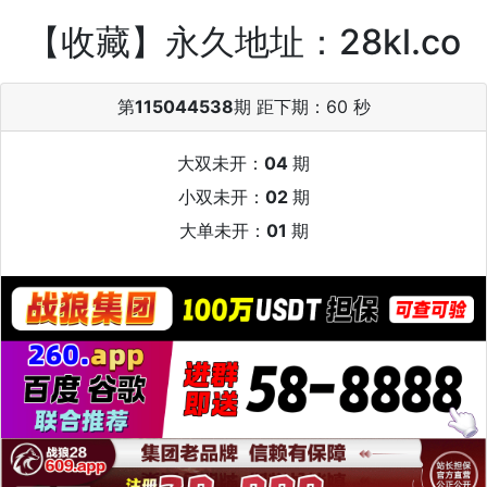
【收藏】永久地址：28kl.co
第
115044538
期 距下期：
60 秒
大双未开：
04
期
小双未开：
02
期
大单未开：
01
期