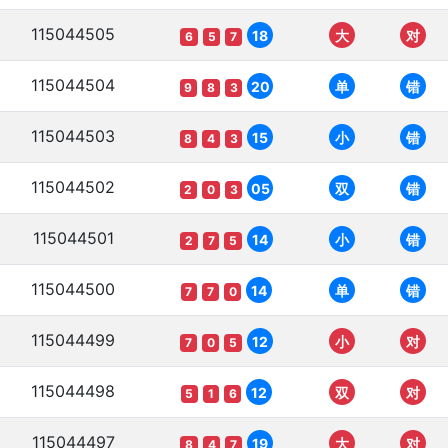
115044505
18
大
对
6
5
7
115044504
20
单
错
9
8
3
115044503
15
小
错
8
4
3
115044502
05
双
错
2
0
3
115044501
14
小
错
2
7
5
115044500
14
单
错
7
7
0
115044499
12
小
对
7
0
5
115044498
12
双
对
5
1
6
115044497
19
大
对
8
4
7